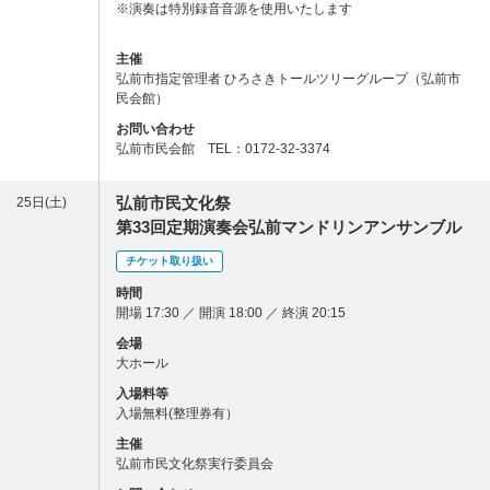
※演奏は特別録音音源を使用いたします
主催
弘前市指定管理者 ひろさきトールツリーグループ（弘前市
民会館）
お問い合わせ
弘前市民会館 TEL：0172-32-3374
弘前市民文化祭
25日(土)
第33回定期演奏会弘前マンドリンアンサンブル
チケット取り扱い
時間
開場 17:30 ／ 開演 18:00 ／ 終演 20:15
会場
大ホール
入場料等
入場無料(整理券有）
主催
弘前市民文化祭実行委員会