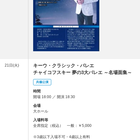
キーウ・クラシック・バレエ
21日(火)
チャイコフスキー 夢の3大バレエ ～名場面集～
共催公演
時間
開場 18:00 ／ 開演 18:30
会場
大ホール
入場料等
全席指定（税込） 一般：￥5,000
※3歳以下入場不可・4歳以上有料