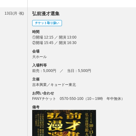
弘前漫才選集
13日(月･祝)
チケット取り扱い
時間
①開場 12:15 ／ 開演 13:00
②開場 15:45 ／ 開演 16:30
会場
大ホール
入場料等
前売：5,000円 ／ 当日：5,500円
主催
吉本興業／キョードー東北
お問い合わせ
FANYチケット 0570-550-100（10～19時 年中無休）
備考