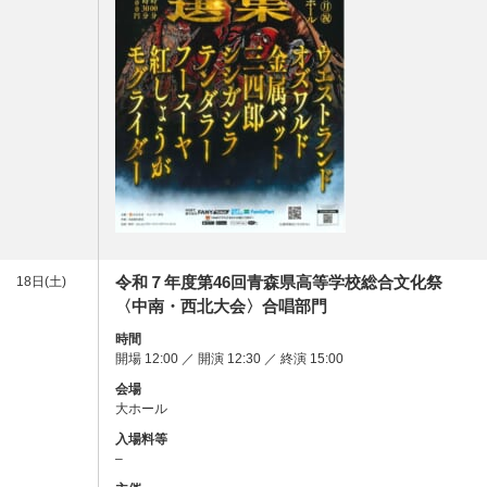
令和７年度第46回青森県高等学校総合文化祭
18日(土)
〈中南・西北大会〉合唱部門
時間
開場 12:00 ／ 開演 12:30 ／ 終演 15:00
会場
大ホール
入場料等
–