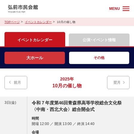
MENU
TOPページ
イベントカレンダー
10月の催し物
イベントカレンダー
公演･イベント情報
大ホール
その他
2025年
前月
翌月
10月の催し物
令和７年度第46回青森県高等学校総合文化祭
3日(金)
〈中南・西北大会〉総合開会式
時間
開場 12:00 ／ 開演 13:00 ／ 終演 14:40
会場