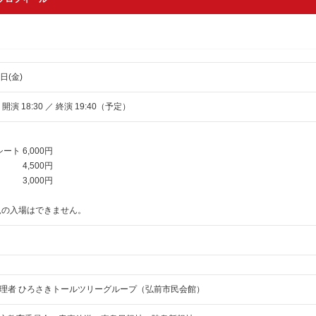
日(金)
／ 開演 18:30 ／ 終演 19:40（予定）
ト 6,000円
4,500円
3,000円
の入場はできません。
理者 ひろさきトールツリーグループ（弘前市民会館）