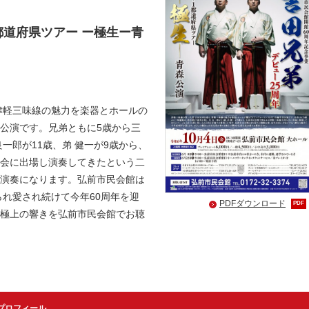
1都道府県ツアー ー極生ー青
津軽三味線の魅力を楽器とホールの
公演です。兄弟ともに5歳から三
一郎が11歳、弟 健一が9歳から、
会に出場し演奏してきたという二
演奏になります。弘前市民会館は
られ愛され続けて今年60周年を迎
PDFダウンロード
PDF
極上の響きを弘前市民会館でお聴
プロフィール