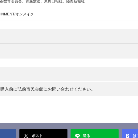
市教育委員会、青森放送、東奥日報社、陸奥新報社
TAINMENT/オンメイク
ご購入前に弘前市民会館にお問い合わせください。
ポスト
送る
は