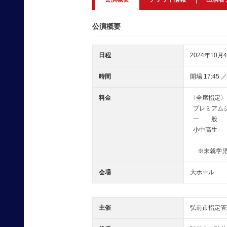
公演概要
日程
2024年10月4
時間
開場 17:45 
料金
〈全席指定〉
プレミアムシー
一 般 
小中高生 
※未就学児
会場
大ホール
主催
弘前市指定管